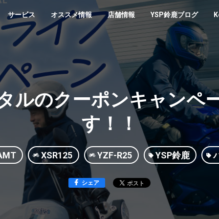
サービス
オススメ情報
店舗情報
YSP鈴鹿ブログ
K
タルのクーポンキャンペ
す！！
-AMT
XSR125
YZF-R25
YSP鈴鹿
シェア