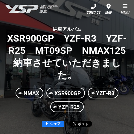
YSP鈴鹿
CONTACT
MAP
MENU
納車アルバム
XSR900GP YZF-R3 YZF-
R25 MT09SP NMAX125
納車させていただきまし
た。
NMAX
XSR900GP
YZF-R3
YZF-R25
シェア