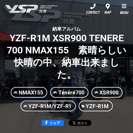
YSP鈴鹿
CONTACT
MAP
MENU
納車アルバム
YZF-R1M XSR900 TENERE
700 NMAX155 素晴らしい
快晴の中、納車出来まし
た。
NMAX155
Ténéré700
XSR900
YZF-R1M/YZF-R1
YZF-R1M
シェア