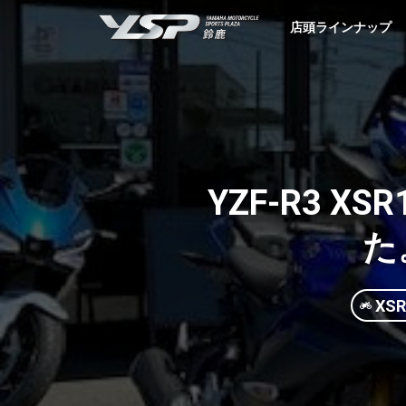
YSP鈴鹿
店頭ラインナップ
YZF-R3 X
た
XSR