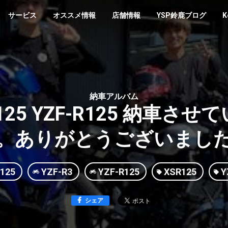
サービス
オススメ情報
店舗情報
YSP鈴鹿ブログ
K
納車アルバム
SR125 YZF-R125 納車
。ありがとうございまし
125
YZF-R3
YZF-R125
XSR125
Y
シェア