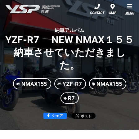
YSP鈴鹿
CONTACT
MAP
MENU
納車アルバム
YZF-R7 NEW NMAX１５５
納車させていただきまし
た。
NMAX155
YZF-R7
NMAX155
R7
シェア