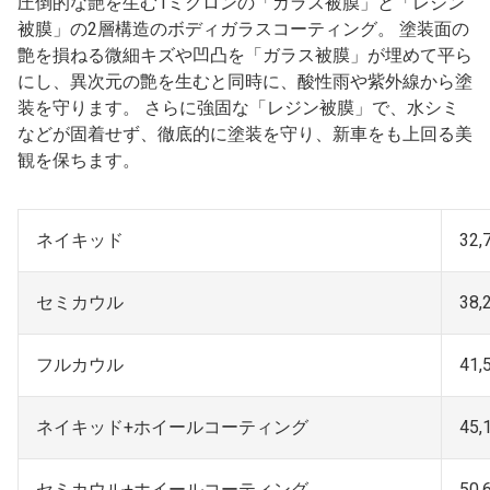
圧倒的な艶を生む1ミクロンの「ガラス被膜」と「レジン
被膜」の2層構造のボディガラスコーティング。 塗装面の
艶を損ねる微細キズや凹凸を「ガラス被膜」が埋めて平ら
にし、異次元の艶を生むと同時に、酸性雨や紫外線から塗
装を守ります。 さらに強固な「レジン被膜」で、水シミ
などが固着せず、徹底的に塗装を守り、新車をも上回る美
観を保ちます。
ネイキッド
32,
セミカウル
38,
フルカウル
41,
ネイキッド+ホイールコーティング
45,
セミカウル+ホイールコーティング
50,