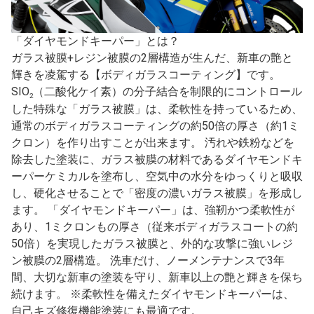
「ダイヤモンドキーパー」とは？
ガラス被膜+レジン被膜の2層構造が生んだ、新車の艶と
輝きを凌駕する【ボディガラスコーティング】です。
SIO
（二酸化ケイ素）の分子結合を制限的にコントロール
2
した特殊な「ガラス被膜」は、柔軟性を持っているため、
通常のボディガラスコーティングの約50倍の厚さ（約1ミ
クロン）を作り出すことが出来ます。 汚れや鉄粉などを
除去した塗装に、ガラス被膜の材料であるダイヤモンドキ
ーパーケミカルを塗布し、空気中の水分をゆっくりと吸収
し、硬化させることで「密度の濃いガラス被膜」を形成し
ます。 「ダイヤモンドキーパー」は、強靭かつ柔軟性が
あり、1ミクロンもの厚さ（従来ボディガラスコートの約
50倍）を実現したガラス被膜と、外的な攻撃に強いレジ
ン被膜の2層構造。 洗車だけ、ノーメンテナンスで3年
間、大切な新車の塗装を守り、新車以上の艶と輝きを保ち
続けます。 ※柔軟性を備えたダイヤモンドキーパーは、
自己キズ修復機能塗装にも最適です。