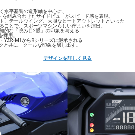
く水平基調の造形軸を中心に、
トを組み合わせたサイドビューがスピード感を表現。
ト、テールウイング、大胆なヒートアウトレットといった
ることで、スポーツマシンらしい佇まいを演出。
知的な「睨み目2眼」の印象を与える
を採用。
YZR-M1からRシリーズに継承される
クと共に、クールな印象を醸し出す。
デザインを詳しく見る