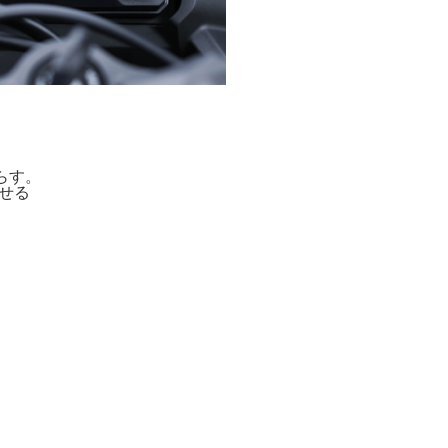
らす。
せる