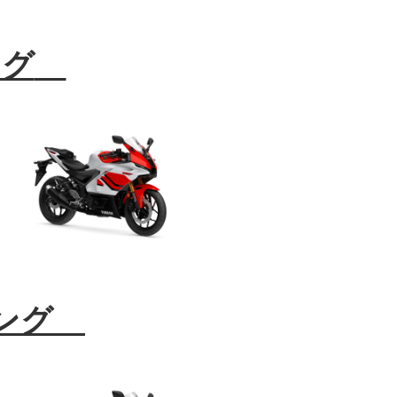
ング
リング