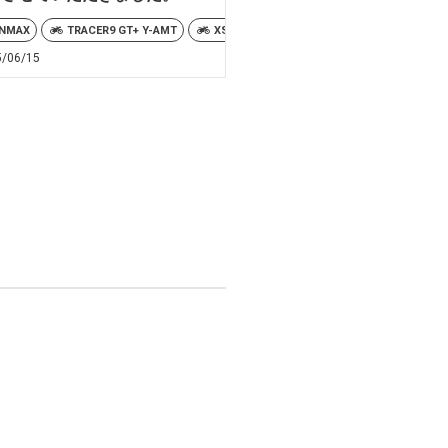
NMAX
TRACER9 GT+ Y-AMT
XSR900
トリシティ300
GT
5/06/15