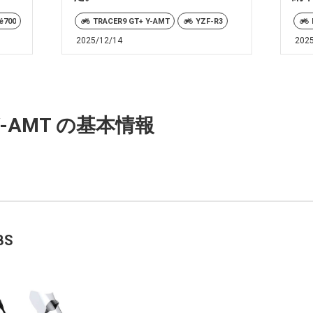
é700
TRACER9 GT+ Y-AMT
YZF-R3
2025/12/14
202
 Y-AMT の基本情報
BS