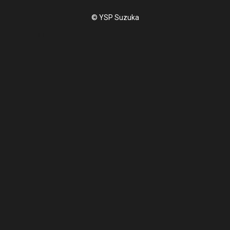
© YSP Suzuka
1.6.0