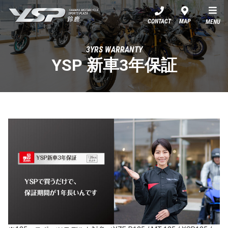
YSP鈴鹿
CONTACT
MAP
MENU
3YRS WARRANTY
YSP 新車3年保証