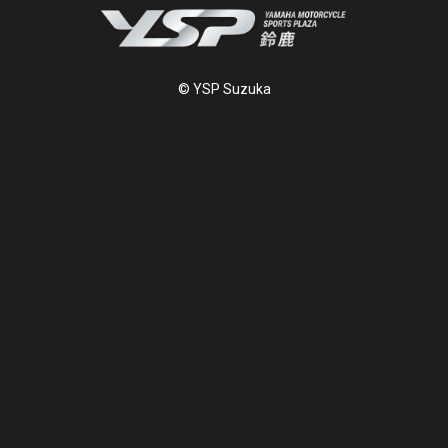
© YSP Suzuka
1.6.0