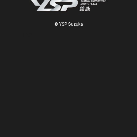
© YSP Suzuka
1.6.0