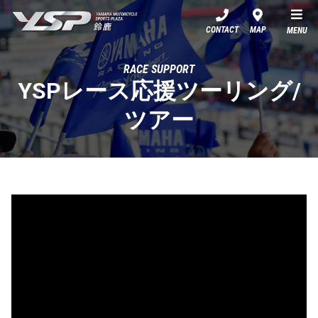
YSP鈴鹿
CONTACT
MAP
MENU
RACE SUPPORT
YSPレース応援ツーリング/
ツアー